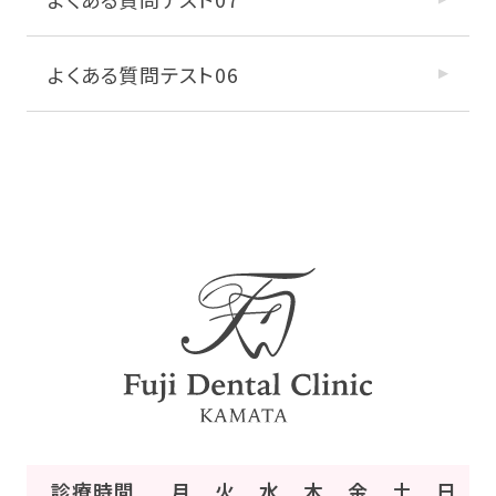
よくある質問テスト06
診療時間
月
火
水
木
金
土
日